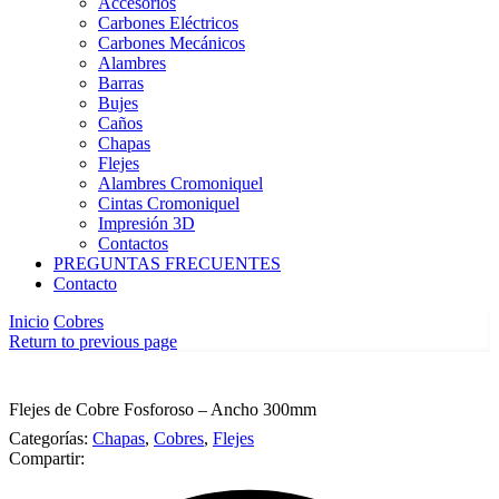
Accesorios
Carbones Eléctricos
Carbones Mecánicos
Alambres
Barras
Bujes
Caños
Chapas
Flejes
Alambres Cromoniquel
Cintas Cromoniquel
Impresión 3D
Contactos
PREGUNTAS FRECUENTES
Contacto
Inicio
Cobres
Return to previous page
Flejes de Cobre Fosforoso – Ancho 300mm
Categorías:
Chapas
,
Cobres
,
Flejes
Compartir: