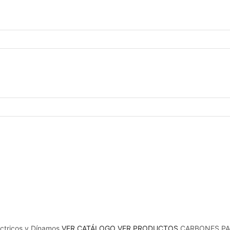
0
0
ctricos y Dínamos
VER CATÁLOGO
VER PRODUCTOS
CARBONES PA