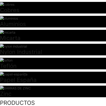
Cobres
Aluminios
Micarta
Nylon Industrial
Teflón
Papel España
Zinc
PRODUCTOS