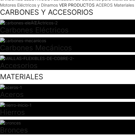
Motores Eléctricos y Dínamos
VER PRODUCTOS
ACEROS
Materiales
CARBONES Y ACCESORIOS
Carbones Eléctricos
Carbones Mecánicos
Accesorios
MATERIALES
Aceros
Hierros
Bronces