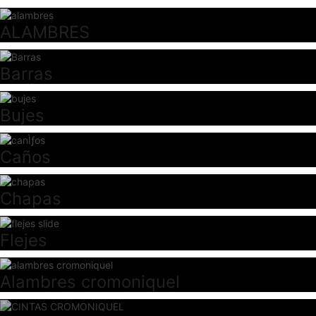
ALAMBRES
Barras
Bujes
Caños
Chapas
Flejes
Alambres cromoniquel